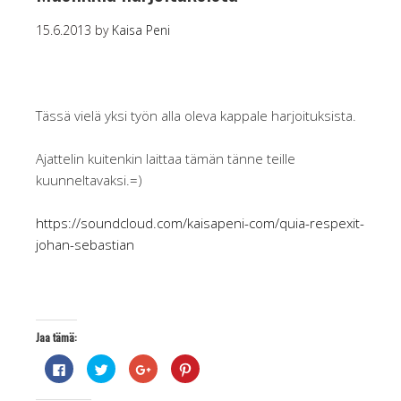
15.6.2013
by
Kaisa Peni
Tässä vielä yksi työn alla oleva kappale harjoituksista.
Ajattelin kuitenkin laittaa tämän tänne teille
kuunneltavaksi.=)
https://soundcloud.com/kaisapeni-com/quia-respexit-
johan-sebastian
Jaa tämä:
J
J
J
J
a
a
a
a
a
a
a
a
F
T
G
P