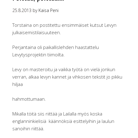
25.8.2013
by
Kaisa Peni
Torstaina on postitettu ensimmäiset kutsut Levyn
julkaisemistilaisuuteen.
Perjantaina oli paikallislehden haastattelu
Levytysprojektin tiimoilta.
Levy on masteroitu ja vaikka työtä on vielä jonkun
verran, alkaa levyn kannet ja vihkosen tekstit jo pikku
hiljaa
hahmottumaan.
Mikalla töitä siis riittää ja Lailalla myös koska
englanninkielisiä käännöksiä esittelyihin ja laulun
sanoihin riittää.