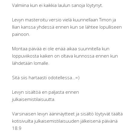
Valmiina kun ei kaikkia laulun sanoja löytynyt.
Levyn masteroitu versio vielä kuunnellaan Timon ja
Ilian kanssa yhdessä ennen kun se lähtee lopulliseen
painoon.
Montaa päivää ei ole enää aikaa suunnitella kun
loppuviikosta kaiken on oltava kunnossa ennen kun
lähdetään lomalle.
Sitä siis hartaasti odotellessa…=)
Levyn sisältöä en paljasta ennen
julkaisemistilaisuutta.
Varsinaisen levyn ääninäytteet ja sisältö löytyvät täältä
kotisivuilta julkaisemistilaisuuden jälkeisenä päivänä
18.9