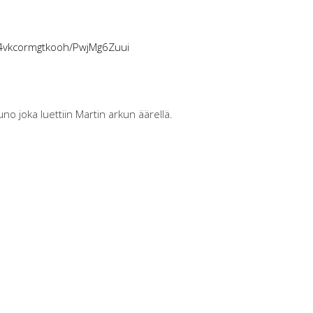
4vkcormgtkooh/PwjMg6Zuui
runo joka luettiin Martin arkun äärellä.