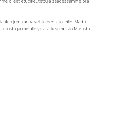
olemme olleet etuoikeutettuja saadessamme olla
n laulun Jumalanpalvelukseen kuolleille. Martti
aulusta jäi minulle yksi tärkeä muisto Martista.