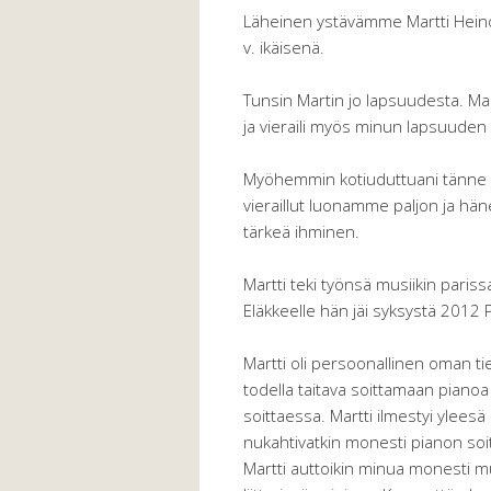
Läheinen ystävämme Martti Heino
v. ikäisenä.
Tunsin Martin jo lapsuudesta. Mar
ja vieraili myös minun lapsuuden 
Myöhemmin kotiuduttuani tänne 
vieraillut luonamme paljon ja häne
tärkeä ihminen.
Martti teki työnsä musiikin pariss
Eläkkeelle hän jäi syksystä 2012 
Martti oli persoonallinen oman tie
todella taitava soittamaan pianoa j
soittaessa. Martti ilmestyi yleesä
nukahtivatkin monesti pianon soi
Martti auttoikin minua monesti m