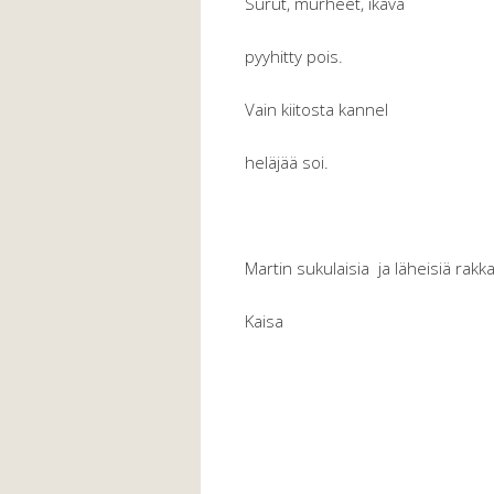
Surut, murheet, ikävä
pyyhitty pois.
Vain kiitosta kannel
heläjää soi.
Martin sukulaisia ja läheisiä rak
Kaisa