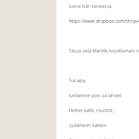
luona Isän taivaassa.
https://www.dropbox.com/sh/qv
Tässä vielä Martille kirjoittamani 
Tuli aika,
luotamme pois sä lähdet.
Hetket kalliit, muistot,
sydämeen kätken.