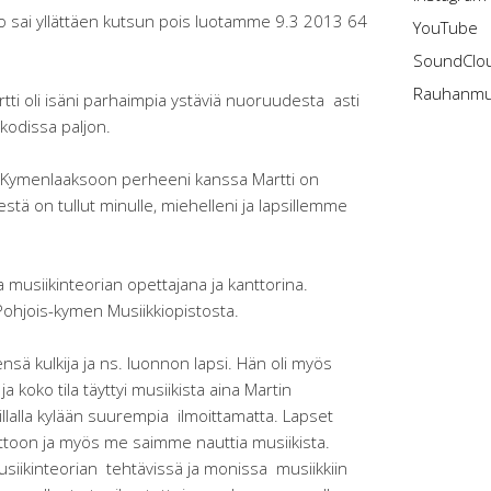
 sai yllättäen kutsun pois luotamme 9.3 2013 64
YouTube
SoundClo
Rauhanmus
tti oli isäni parhaimpia ystäviä nuoruudesta asti
kodissa paljon.
Kymenlaaksoon perheeni kanssa Martti on
stä on tullut minulle, miehelleni ja lapsillemme
a musiikinteorian opettajana ja kanttorina.
Pohjois-kymen Musiikkiopistosta.
nsä kulkija ja ns. luonnon lapsi. Hän oli myös
a koko tila täyttyi musiikista aina Martin
 illalla kylään suurempia ilmoittamatta. Lapset
ttoon ja myös me saimme nauttia musiikista.
usiikinteorian tehtävissä ja monissa musiikkiin