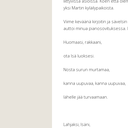
liittyvissä asioissa. Koen että 
yksi Martin kyläilypaikoista.
Viime keväänä kirjoitin ja sävelsi
auttoi minua pianosovituksessa. L
Huomaasi, rakkaani,
ota Isä luoksesi.
Nosta surun murtamaa,
kanna uupuvaa, kanna uupuvaa,
lähelle jää turvaamaan.
Lahjaksi, Isäni,