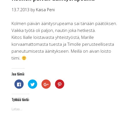
13.7.2013
by
Kaisa Peni
Kolmen päivän äänitysrupeama sai tänään päätöksen.
Vaikka työtä oli paljon, nautin joka hetkestä.
Kiitos Ilialle loistavasta yhteistyöstä, Marille
korvaamattomasta tuesta ja Timolle perusteellisesta
paneutumisesta äänitykseen. Meillä on aivan loisto
tiimi.
Jaa tämä:
J
J
J
J
a
a
a
a
a
a
a
a
F
T
G
P
a
w
o
i
Tykkää tästä:
c
i
o
n
e
t
g
t
b
t
l
e
Lataa...
o
e
e
r
o
r
+
e
k
i
p
s
i
s
a
t
s
s
l
p
s
ä
v
a