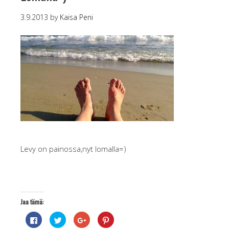
3.9.2013
by
Kaisa Peni
Levy on painossa,nyt lomalla=)
Jaa tämä:
J
J
J
J
a
a
a
a