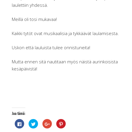
laulettiin yhdessä.
Meillä oli tosi mukavaa!
Kaikki tytöt ovat musikaalisia ja tykkäävät laulamisesta.
Uskon että lauluista tulee onnistuneita!
Mutta ennen sitä nautitaan myös näistä aurinkoisista
kesäpäivistä!
Jaa tämä:
J
J
J
J
a
a
a
a
a
a
a
a