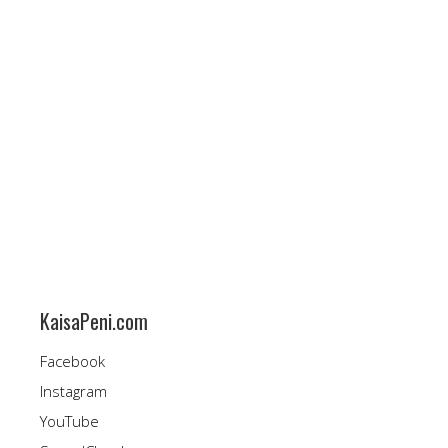
a
u
s
n
s
a
a
s
)
s
a
)
KaisaPeni.com
Facebook
Instagram
YouTube