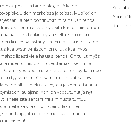
viimeksi postailin tänne blogiini. Aika on
YouTube
ito-opiskeluiden merkeissä ja töissä. Musiikki on
SoundClo
rjessani ja olen pohtinutkin mitä haluan tehdä
Rauhanmus
elmistokin on mietityttänyt. Sitä kun on niin paljon
a haluaisin kuitenkin löytää sieltä sen oman
oden kuluessa löytänytkin mutta suurin niistä on
t aikaa pysähtymiseen, on ollut aikaa myös
ä mahdollisesti vielä haluaisi tehdä. On tullut myös
a ja miten onnistuisin toteuttamaan sen mitä
isin. Olen myös oppinut sen että jos en löydä ja näe
oskaan tyytyväinen. On sama mitä muut sanovat
ämä on ollut arvokkaita löytöjä ja koen että niillä
ttymiseen laulajana. Ääni on vapautunut ja nyt
nyt lähelle sitä ääntäni mikä minusta tuntuu
tä meillä kaikilla on oma, ainutlaatuinen
 se on lahja jota ei ole kenelläkään muulla.
n mukaisesti!