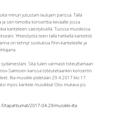
itä minun jutustani laulujen parissa. Tällä
 ja sen tiimoilta konserttia keväälle jossa
kia kanteleen säestyksellä. Tuossa musiikissa
tseäni. Yhteistyötä teen tällä hetkellä kantelisti
nna on tehnyt sovituksia Finn-kanteleelle ja
ohtajana.
n sydämestäni. Sitä tulen varmasti toteuttamaan
ujnov-Salmisen kanssa toteutetaankin konsertin
eet. Ilta-musiikki pidetään 29.4.2017 klo:17
säksi myös kantele musiikkia! Olisi mukava jos
fi/tapahtumat/2017-04-29/musiikki-ilta