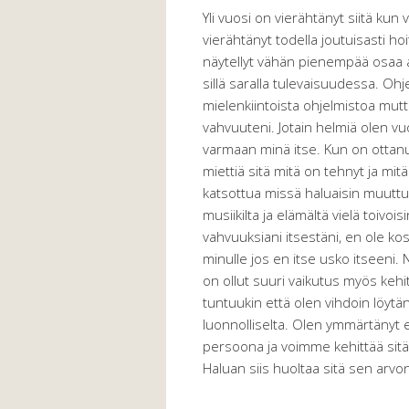
Yli vuosi on vierähtänyt siitä kun 
vierähtänyt todella joutuisasti ho
näytellyt vähän pienempää osaa a
sillä saralla tulevaisuudessa. Ohj
mielenkiintoista ohjelmistoa mutt
vahvuuteni. Jotain helmiä olen vu
varmaan minä itse. Kun on ottanu
miettiä sitä mitä on tehnyt ja mit
katsottua missä haluaisin muuttu
musiikilta ja elämältä vielä toivo
vahvuuksiani itsestäni, en ole k
minulle jos en itse usko itseeni. N
on ollut suuri vaikutus myös kehi
tuntuukin että olen vihdoin löytä
luonnolliselta. Olen ymmärtänyt et
persoona ja voimme kehittää sitä,
Haluan siis huoltaa sitä sen arvo