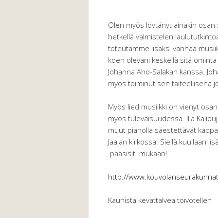
Olen myös löytänyt ainakin osan si
hetkellä valmistelen laulututkintoa
toteutamme lisäksi vanhaa musiik
koen olevani keskellä sitä ominta i
Johanna Aho-Salakan kanssa. Joha
myös toiminut sen taiteellisena j
Myös lied musiikki on vienyt osa
myös tulevaisuudessa. Ilia Kalio
muut pianolla säestettävät kappal
Jaalan kirkossa. Siellä kuullaan li
pääsisit mukaan!
http://www.kouvolanseurakunnat.
Kaunista kevättalvea toivotellen