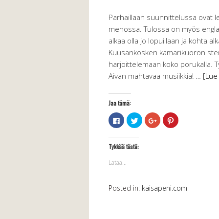
Parhaillaan suunnittelussa ovat l
menossa. Tulossa on myös englann
alkaa olla jo lopuillaan ja kohta 
Kuusankosken kamarikuoron stemm
harjoittelemaan koko porukalla. T
Aivan mahtavaa musiikkia! …
[Lue
Jaa tämä:
Jaa
Jaa
Jaa
Jaa
Facebookissa(Avautuu
Twitterissä(Avautuu
Google+
Pinterest
uudessa
uudessa
palvelussa(Avautuu
palvelussa(Avau
ikkunassa)
ikkunassa)
uudessa
uudessa
ikkunassa)
ikkunassa)
Tykkää tästä:
Lataa...
Posted in:
kaisapeni.com