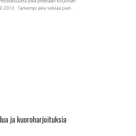
mistilaisuutta joka pidetään Kouvolan
.9 2013. Tarkempi aika selviää pian.
tuu
lua ja kuoroharjoituksia