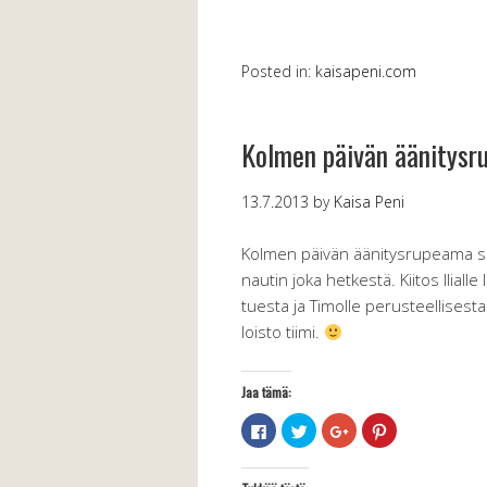
Posted in:
kaisapeni.com
Kolmen päivän äänitys
13.7.2013
by
Kaisa Peni
Kolmen päivän äänitysrupeama sai
nautin joka hetkestä. Kiitos Ilial
tuesta ja Timolle perusteellisest
loisto tiimi.
Jaa tämä:
Jaa
Jaa
Jaa
Jaa
Facebookissa(Avautuu
Twitterissä(Avautuu
Google+
Pinterest
uudessa
uudessa
palvelussa(Avautuu
palvelussa(Avau
ikkunassa)
ikkunassa)
uudessa
uudessa
ikkunassa)
ikkunassa)