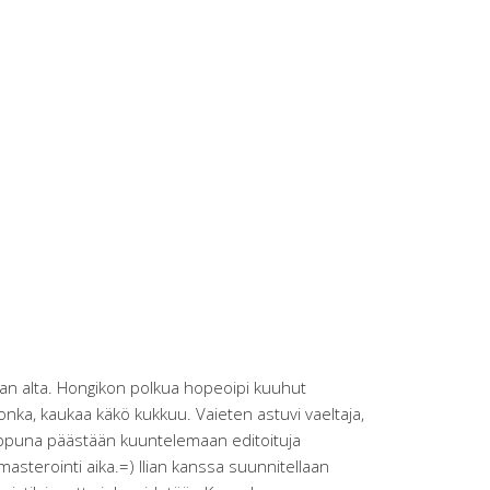
tuu
aran alta. Hongikon polkua hopeoipi kuuhut
honka, kaukaa käkö kukkuu. Vaieten astuvi vaeltaja,
ppuna päästään kuuntelemaan editoituja
 masterointi aika.=) Ilian kanssa suunnitellaan