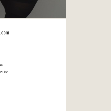
i.com
ud
iikki