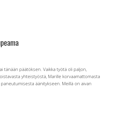
rupeama
 tänään päätöksen. Vaikka työtä oli paljon,
le loistavasta yhteistyöstä, Marille korvaamattomasta
a paneutumisesta äänitykseen. Meillä on aivan
tuu