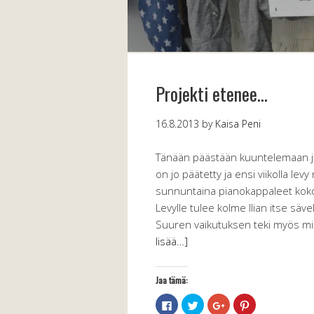
Projekti etenee…
16.8.2013
by
Kaisa Peni
Tänään päästään kuuntelemaan jo 
on jo päätetty ja ensi viikolla l
sunnuntaina pianokappaleet kokon
Levylle tulee kolme Ilian itse säve
Suuren vaikutuksen teki myös mi
lisää…]
Jaa tämä:
Jaa
Jaa
Jaa
Jaa
Facebookissa(Avautuu
Twitterissä(Avautuu
Google+
Pinterest