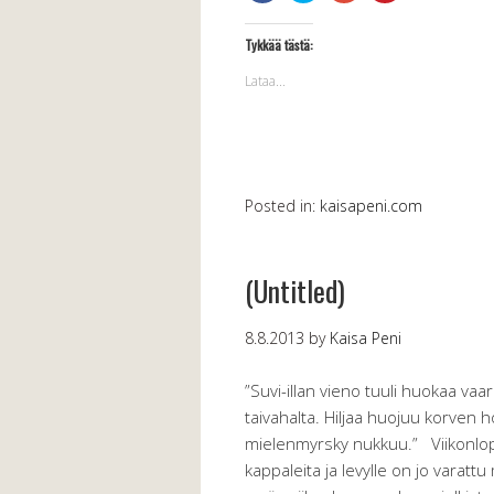
uudessa
uudessa
palvelussa(Avautuu
palvelussa(Avau
ikkunassa)
ikkunassa)
uudessa
uudessa
ikkunassa)
ikkunassa)
Tykkää tästä:
Lataa...
Posted in:
kaisapeni.com
(Untitled)
8.8.2013
by
Kaisa Peni
”Suvi-illan vieno tuuli huokaa va
taivahalta. Hiljaa huojuu korven 
mielenmyrsky nukkuu.” Viikonlo
kappaleita ja levylle on jo varattu