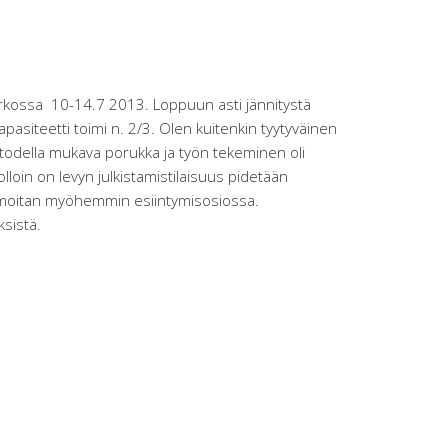
kirkossa 10-14.7 2013. Loppuun asti jännitystä
pasiteetti toimi n. 2/3. Olen kuitenkin tyytyväinen
li todella mukava porukka ja työn tekeminen oli
lloin on levyn julkistamistilaisuus pidetään
 ilmoitan myöhemmin esiintymisosiossa.
ksistä.
tuu