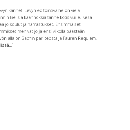
evyn kannet. Levyn editointivaihe on vielä
in kielisiä käännöksiä tänne kotisivuille. Kesä
alkaa jo koulut ja harrastukset. Ensimmäiset
ikset menivät jo ja ensi viikolla päästään
yön alla on Bachin pari teosta ja Fauren Requiem.
 lisää…]
tuu