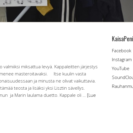
KaisaPen
Facebook
Instagram
valmiiksi miksattua levyä. Kappaleitten järjestys
YouTube
evy menee masteroitavaksi. Itse kuulin vasta
SoundClo
aisuudessaan ja minusta ne olivat vaikuttavia.
Rauhanmus
ltämää teosta ja lisäksi yksi Lisztin sävellys.
nun ja Marin laulama duetto. Kappale oli …
[Lue