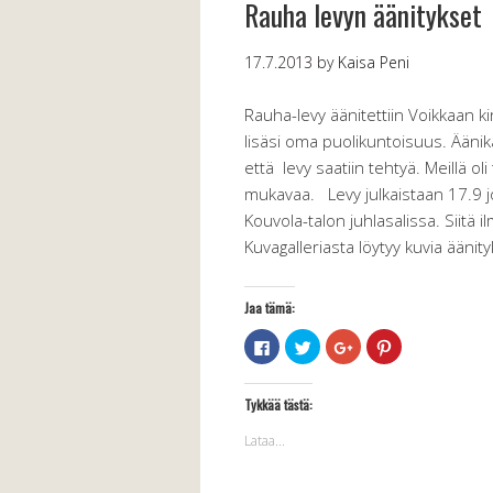
Rauha levyn äänitykset
17.7.2013
by
Kaisa Peni
Rauha-levy äänitettiin Voikkaan 
lisäsi oma puolikuntoisuus. Äänika
että levy saatiin tehtyä. Meillä o
mukavaa. Levy julkaistaan 17.9 jo
Kouvola-talon juhlasalissa. Siitä
Kuvagalleriasta löytyy kuvia äänity
Jaa tämä:
Jaa
Jaa
Jaa
Jaa
Facebookissa(Avautuu
Twitterissä(Avautuu
Google+
Pinterest
uudessa
uudessa
palvelussa(Avautuu
palvelussa(Avau
ikkunassa)
ikkunassa)
uudessa
uudessa
ikkunassa)
ikkunassa)
Tykkää tästä:
Lataa...